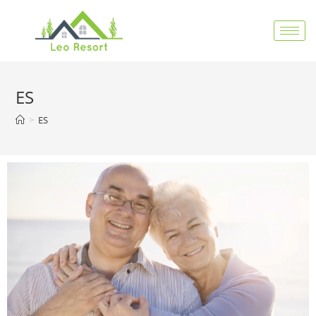
ES
>
ES